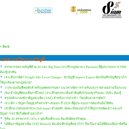
« Back
บทความวิชาการบัญชี
สรรพากรตรวจบัญชีด้วย AI และ Big Data เจาะลึกกฎหมาย e-Payment ที่ผู้ประกอบการ SME
ต้องรู้เท่าทัน
เจาะลึกภาษีค่า Freight และ Local Charges.. นักบัญชี Import-Export ต้องบันทึกบัญชีอย่างไร
ให้ถูกต้องตามกฎหมาย?
วางระบบบัญชีหอพักสำหรับบุคคลธรรมดา แนวทางจัดการรายรับและรายจ่ายอย่างเป็นระบบ
เงินเข้าบัญชีต้องเสียภาษีไหม? เจาะลึกทุกประเด็นสำคัญที่เจ้าของธุรกิจและ SMEs ต้องรู้
สรุปหลักเกณฑ์ภาษีมูลค่าเพิ่ม (VAT) สำหรับการนำเข้า "วัตถุดิบอาหารสัตว์"
เจาะลึก 5 ปัญหาใหญ่ธุรกิจนำเข้า-ส่งออก ปี 2026 ที่ผู้ประกอบการต้องรับมือให้ทัน
เช่าตึกมาปล่อยเช่าช่วง (Sub-lease) ทำหอพัก จดทะเบียนอย่างไรให้ถูกกรมพัฒน์ฯ และแก้
ปัญหา VAT ที่เก็บผิดทำอย่างไร?
รู้ทัน AI สรรพากร! เจาะ 4 จุดเสี่ยงที่ระบบ จ้องจับผิดธุรกิจคุณ
ได้คืนภาษีมูลค่าเพิ่ม (VAT Refund) ต้องบันทึกบัญชีอย่างไร? ถือเป็นรายได้ที่ต้องเสียภาษีหรือ
ไม่?