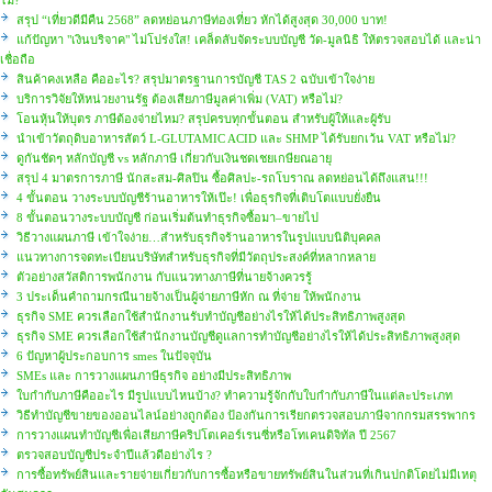
สรุป “เที่ยวดีมีคืน 2568” ลดหย่อนภาษีท่องเที่ยว หักได้สูงสุด 30,000 บาท!
แก้ปัญหา "เงินบริจาค" ไม่โปร่งใส! เคล็ดลับจัดระบบบัญชี วัด-มูลนิธิ ให้ตรวจสอบได้ และน่า
เชื่อถือ
สินค้าคงเหลือ คืออะไร? สรุปมาตรฐานการบัญชี TAS 2 ฉบับเข้าใจง่าย
บริการวิจัยให้หน่วยงานรัฐ ต้องเสียภาษีมูลค่าเพิ่ม (VAT) หรือไม่?
โอนหุ้นให้บุตร ภาษีต้องจ่ายไหม? สรุปครบทุกขั้นตอน สำหรับผู้ให้และผู้รับ
นำเข้าวัตถุดิบอาหารสัตว์ L-GLUTAMIC ACID และ SHMP ได้รับยกเว้น VAT หรือไม่?
ดูกันชัดๆ หลักบัญชี vs หลักภาษี เกี่ยวกับเงินชดเชยเกษียณอายุ
สรุป 4 มาตรการภาษี นักสะสม-ศิลปิน ซื้อศิลปะ-รถโบราณ ลดหย่อนได้ถึงแสน!!!
4 ขั้นตอน วางระบบบัญชีร้านอาหารให้เป๊ะ! เพื่อธุรกิจที่เติบโตแบบยั่งยืน
8 ขั้นตอนวางระบบบัญชี ก่อนเริ่มต้นทำธุรกิจซื้อมา–ขายไป
วิธีวางแผนภาษี เข้าใจง่าย…สำหรับธุรกิจร้านอาหารในรูปแบบนิติบุคคล
แนวทางการจดทะเบียนบริษัทสำหรับธุรกิจที่มีวัตถุประสงค์ที่หลากหลาย
ตัวอย่างสวัสดิการพนักงาน กับแนวทางภาษีที่นายจ้างควรรู้
3 ประเด็นคำถามกรณีนายจ้างเป็นผู้จ่ายภาษีหัก ณ ที่จ่าย ให้พนักงาน
ธุรกิจ SME ควรเลือกใช้สำนักงานรับทำบัญชีอย่างไรให้ได้ประสิทธิภาพสูงสุด
ธุรกิจ SME ควรเลือกใช้สำนักงานบัญชีดูแลการทำบัญชีอย่างไรให้ได้ประสิทธิภาพสูงสุด
6 ปัญหาผู้ประกอบการ smes ในปัจจุบัน
SMEs และ การวางแผนภาษีธุรกิจ อย่างมีประสิทธิภาพ
ใบกำกับภาษีคืออะไร มีรูปแบบไหนบ้าง? ทำความรู้จักกับใบกำกับภาษีในแต่ละประเภท
วิธีทำบัญชีขายของออนไลน์อย่างถูกต้อง ป้องกันการเรียกตรวจสอบภาษีจากกรมสรรพากร
การวางแผนทำบัญชีเพื่อเสียภาษีคริปโตเคอร์เรนซี่หรือโทเคนดิจิทัล ปี 2567
ตรวจสอบบัญชีประจำปีแล้วดีอย่างไร ?
การซื้อทรัพย์สินและรายจ่ายเกี่ยวกับการซื้อหรือขายทรัพย์สินในส่วนที่เกินปกติโดยไม่มีเหตุ