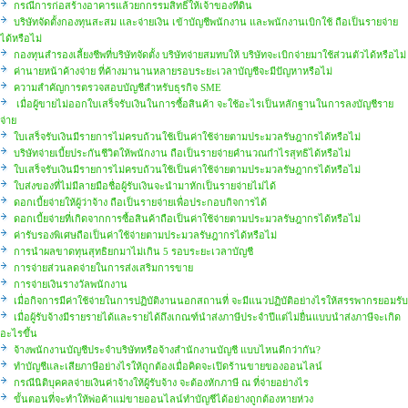
กรณีการก่อสร้างอาคารแล้วยกกรรมสิทธิ์ให้เจ้าของที่ดิน
บริษัทจัดตั้งกองทุนสะสม และจ่ายเงิน เข้าบัญชีพนักงาน และพนักงานเบิกใช้ ถือเป็นรายจ่าย
ได้หรือไม่
กองทุนสำรองเลี้ยงชีพที่บริษัทจัดตั้ง บริษัทจ่ายสมทบให้ บริษัทจะเบิกจ่ายมาใช้ส่วนตัวได้หรือไม่
ค่านายหน้าค้างจ่าย ที่ค้างมานานหลายรอบระยะเวลาบัญชีจะมีปัญหาหรือไม่
ความสำคัญการตรวจสอบบัญชีสำหรับธุรกิจ SME
เมื่อผู้ขายไม่ออกใบเสร็จรับเงินในการซื้อสินค้า จะใช้อะไรเป็นหลักฐานในการลงบัญชีราย
จ่าย
ใบเสร็จรับเงินมีรายการไม่ครบถ้วนใช้เป็นค่าใช้จ่ายตามประมวลรัษฎากรได้หรือไม่
บริษัทจ่ายเบี้ยประกันชีวิตให้พนักงาน ถือเป็นรายจ่ายคำนวณกำไรสุทธิได้หรือไม่
ใบเสร็จรับเงินมีรายการไม่ครบถ้วนใช้เป็นค่าใช้จ่ายตามประมวลรัษฎากรได้หรือไม่
ใบส่งของที่ไม่มีลายมือชื่อผู้รับเงินจะนำมาหักเป็นรายจ่ายไม่ได้
ดอกเบี้ยจ่ายให้ผู้ว่าจ้าง ถือเป็นรายจ่ายเพื่อประกอบกิจการได้
ดอกเบี้ยจ่ายที่เกิดจากการซื้อสินค้าถือเป็นค่าใช้จ่ายตามประมวลรัษฎากรได้หรือไม่
ค่ารับรองพิเศษถือเป็นค่าใช้จ่ายตามประมวลรัษฎากรได้หรือไม่
การนำผลขาดทุนสุทธิยกมาไม่เกิน 5 รอบระยะเวลาบัญชี
การจ่ายส่วนลดจ่ายในการส่งเสริมการขาย
การจ่ายเงินรางวัลพนักงาน
เมื่อกิจการมีค่าใช้จ่ายในการปฏิบัติงานนอกสถานที่ จะมีแนวปฏิบัติอย่างไรให้สรรพากรยอมรับ
เมื่อผู้รับจ้างมีรายรายได้และรายได้ถึงเกณฑ์นำส่งภาษีประจำปีแต่ไม่ยื่นแบบนำส่งภาษีจะเกิด
อะไรขึ้น
จ้างพนักงานบัญชีประจำบริษัทหรือจ้างสำนักงานบัญชี แบบไหนดีกว่ากัน?
ทำบัญชีและเสียภาษีอย่างไรให้ถูกต้องเมื่อคิดจะเปิดร้านขายของออนไลน์
กรณีนิติบุคคลจ่ายเงินค่าจ้างให้ผู้รับจ้าง จะต้องหักภาษี ณ ที่จ่ายอย่างไร
ขั้นตอนที่จะทำให้พ่อค้าแม่ขายออนไลน์ทำบัญชีได้อย่างถูกต้องหายห่วง