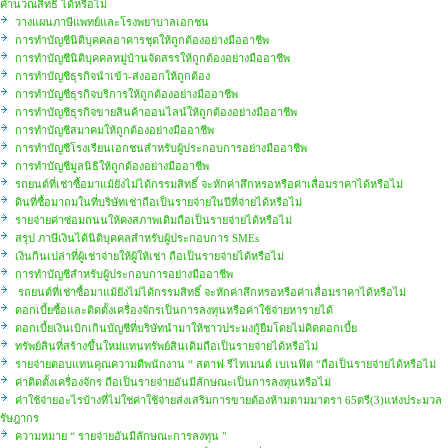
คำนวณสิทธิ ได้หรือไม่
วางแผนภาษีแพทย์และโรงพยาบาลเอกชน
การทำบัญชีนิติบุคคลอาคารชุดให้ถูกต้องอย่างมืออาชีพ
การทำบัญชีนิติบุคคลหมู่บ้านจัดสรรให้ถูกต้องอย่างมืออาชีพ
การทำบัญชีธุรกิจนำเข้า-ส่งออกให้ถูกต้อง
การทำบัญชีธุรกิจบริการให้ถูกต้องอย่างมืออาชีพ
การทำบัญชีธุรกิจขายสินค้าออนไลน์ให้ถูกต้องอย่างมืออาชีพ
การทำบัญชีสมาคมให้ถูกต้องอย่างมืออาชีพ
การทำบัญชีโรงเรียนเอกชนสำหรับผู้ประกอบการอย่างมืออาชีพ
การทำบัญชีมูลนิธิให้ถูกต้องอย่างมืออาชีพ
รถยนต์ที่เช่าซื้อมาแม้ยังไม่ได้กรรมสิทธิ์ จะหักค่าสึกหรอหรือค่าเสื่อมราคาได้หรือไม่
ดินที่ซื้อมาถมในที่บริษัทเช่าถือเป็นรายจ่ายในปีที่จ่ายได้หรือไม่
รายจ่ายค่าซ่อมถนนให้คงสภาพเดิมถือเป็นรายจ่ายได้หรือไม่
สรุป ภาษีเงินได้นิติบุคคลสำหรับผู้ประกอบการ SMEs
เงินกินเปล่าที่ผู้เช่าจ่ายให้ผู้ให้เช่า ถือเป็นรายจ่ายได้หรือไม่
การทำบัญชีสำหรับผู้ประกอบการอย่างมืออาชีพ
รถยนต์ที่เช่าซื้อมาแม้ยังไม่ได้กรรมสิทธิ์ จะหักค่าสึกหรอหรือค่าเสื่อมราคาได้หรือไม่
ดอกเบี้ยซื้อและติดตั้งเครื่องจักรเป็นการลงทุนหรือค่าใช้จ่ายหารายได้
ดอกเบี้ยเงินเบิกเกินบัญชีที่บริษัทนำมาให้ชาวประมงกู้ยืมโดยไม่คิดดอกเบี้ย
ทรัพย์สินที่สร้างขึ้นใหม่แทนทรัพย์สินเดิมถือเป็นรายจ่ายได้หรือไม่
รายจ่ายตอบแทนคุณความดีพนักงาน “ สตาฟ รีไทเมนต์ เบเนฟิต “ถือเป็นรายจ่ายได้หรือไม่
ค่าติดตั้งเครื่องจักร ถือเป็นรายจ่ายอันมีลักษณะเป็นการลงทุนหรือไม่
ค่าใช้จ่ายอะไรบ้างที่ไม่ใช่ค่าใช้จ่ายส่งเสริมการขายต้องห้ามตามมาตรา 65ตรี(3)แห่งประมวล
รัษฎากร
ความหมาย “ รายจ่ายอันมีลักษณะการลงทุน "