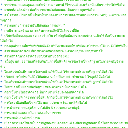
รายจ่ายตอบแทนคุณความดีพนักงาน “ สตาฟ รีไทเมนต์ เบเนฟิต “ถือเป็นรายจ่ายได้หรือไม่
ค่าติดตั้งเครื่องจักร ถือเป็นรายจ่ายอันมีลักษณะเป็นการลงทุนหรือไม่
ค่าใช้จ่ายอะไรบ้างที่ไม่ใช่ค่าใช้จ่ายส่งเสริมการขายต้องห้ามตามมาตรา 65ตรี(3)แห่งประมวล
รัษฎากร
ความหมาย “ รายจ่ายอันมีลักษณะการลงทุน "
กรณีการก่อสร้างอาคารแล้วยกกรรมสิทธิ์ให้เจ้าของที่ดิน
บริษัทจัดตั้งกองทุนสะสม และจ่ายเงิน เข้าบัญชีพนักงาน และพนักงานเบิกใช้ ถือเป็นรายจ่าย
ได้หรือไม่
กองทุนสำรองเลี้ยงชีพที่บริษัทจัดตั้ง บริษัทจ่ายสมทบให้ บริษัทจะเบิกจ่ายมาใช้ส่วนตัวได้หรือไม่
ค่านายหน้าค้างจ่าย ที่ค้างมานานหลายรอบระยะเวลาบัญชีจะมีปัญหาหรือไม่
ความสำคัญการตรวจสอบบัญชีสำหรับธุรกิจ SME
เมื่อผู้ขายไม่ออกใบเสร็จรับเงินในการซื้อสินค้า จะใช้อะไรเป็นหลักฐานในการลงบัญชีราย
จ่าย
ใบเสร็จรับเงินมีรายการไม่ครบถ้วนใช้เป็นค่าใช้จ่ายตามประมวลรัษฎากรได้หรือไม่
บริษัทจ่ายเบี้ยประกันชีวิตให้พนักงาน ถือเป็นรายจ่ายคำนวณกำไรสุทธิได้หรือไม่
ใบเสร็จรับเงินมีรายการไม่ครบถ้วนใช้เป็นค่าใช้จ่ายตามประมวลรัษฎากรได้หรือไม่
ใบส่งของที่ไม่มีลายมือชื่อผู้รับเงินจะนำมาหักเป็นรายจ่ายไม่ได้
ดอกเบี้ยจ่ายให้ผู้ว่าจ้าง ถือเป็นรายจ่ายเพื่อประกอบกิจการได้
ดอกเบี้ยจ่ายที่เกิดจากการซื้อสินค้าถือเป็นค่าใช้จ่ายตามประมวลรัษฎากรได้หรือไม่
ค่ารับรองพิเศษถือเป็นค่าใช้จ่ายตามประมวลรัษฎากรได้หรือไม่
การนำผลขาดทุนสุทธิยกมาไม่เกิน 5 รอบระยะเวลาบัญชี
การจ่ายส่วนลดจ่ายในการส่งเสริมการขาย
การจ่ายเงินรางวัลพนักงาน
เมื่อกิจการมีค่าใช้จ่ายในการปฏิบัติงานนอกสถานที่ จะมีแนวปฏิบัติอย่างไรให้สรรพากรยอมรับ