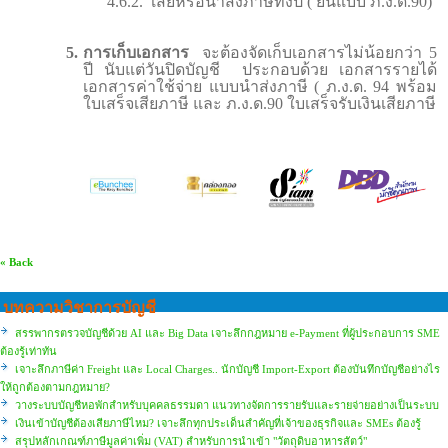
4.6.2.
เสียหรือนำส่งภาษีทั้งปี ( ยื่นแบบ ภ.ง.ด.90)
5.
การเก็บเอกสาร
จะต้องจัดเก็บเอกสารไม่น้อยกว่า 5
ปี นับแต่วันปิดบัญชี ประกอบด้วย เอกสารรายได้
เอกสารค่าใช้จ่าย แบบนำส่งภาษี ( ภ.ง.ด. 94 พร้อม
ใบเสร็จเสียภาษี และ ภ.ง.ด.90 ใบเสร็จรับเงินเสียภาษี
« Back
บทความวิชาการบัญชี
สรรพากรตรวจบัญชีด้วย AI และ Big Data เจาะลึกกฎหมาย e-Payment ที่ผู้ประกอบการ SME
ต้องรู้เท่าทัน
เจาะลึกภาษีค่า Freight และ Local Charges.. นักบัญชี Import-Export ต้องบันทึกบัญชีอย่างไร
ให้ถูกต้องตามกฎหมาย?
วางระบบบัญชีหอพักสำหรับบุคคลธรรมดา แนวทางจัดการรายรับและรายจ่ายอย่างเป็นระบบ
เงินเข้าบัญชีต้องเสียภาษีไหม? เจาะลึกทุกประเด็นสำคัญที่เจ้าของธุรกิจและ SMEs ต้องรู้
สรุปหลักเกณฑ์ภาษีมูลค่าเพิ่ม (VAT) สำหรับการนำเข้า "วัตถุดิบอาหารสัตว์"