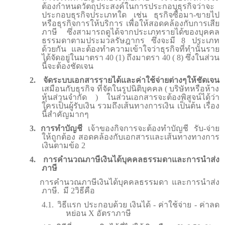
ต้องกำหนดวัตถุประสงค์ในการประกอบธุรกิจว่าจะ
ประกอบธุรกิจประเภทใด เช่น ธุรกิจซื้อมา-ขายไป
หรือธุรกิจการให้บริการ เพื่อให้สอดคล้องกับการเสีย
ภาษี ซึ่งสามารถดูได้จากประเภทรายได้ของบุคคล
ธรรมดาตามประมวลรัษฎากร ซึ่งจะมี 8 ประเภท
ด้วยกัน และต้องทำความเข้าใจว่าธุรกิจที่ทำนั้นราย
ได้จัดอยู่ในมาตรา 40 (1) ถึงมาตรา 40 ( 8) ซึ่งในส่วน
นี้จะต้องชัดเจน
2.
จัดระบบเอกสารรายได้และค่าใช้จ่ายต่างๆให้ชัดเจน
เสมือนกับธุรกิจ ที่จัดในรูปนิติบุคคล ( บริษัทหรือห้าง
หุ้นส่วนจำกัด ) ในส่วนเอกสารจะต้องพิสูจน์ได้ว่า
ใครเป็นผู้รับเงิน รวมถึงเส้นทางการเงิน เป็นต้น เรื่อง
นี้สำคัญมากๆ
3.
การทำบัญชี
เจ้าของกิจการจะต้องทำบัญชี รับ-จ่าย
ให้ถูกต้อง สอดคล้องกับเอกสารและเส้นทางทางการ
เงินตามข้อ 2
4.
การคำนวณภาษีเงินได้บุคคลธรรมดาและการนำส่ง
ภาษี
การคำนวณภาษีเงินได้บุคคลธรรมดา และการนำส่ง
ภาษี
.
มี 2วิธีคือ
4.1.
วิธีแรก ประกอบด้วย เงินได้ - ค่าใช้จ่าย - ค่าลด
หย่อน
X
อัตราภาษี