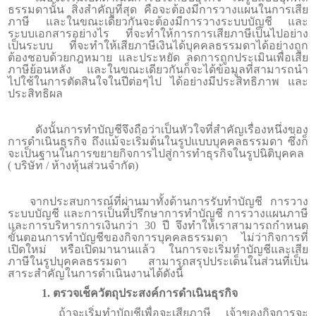
ธรรมดานั้น สิ่งสำคัญที่สุด คือจะต้องมีการวางแผนในการเสีย
ภาษี และในขณะเดียวกันจะต้องมีการวางระบบบัญชี และ
ระบบเอกสารอย่างไร ที่จะทำให้การการเสียภาษีเป็นไปอย่าง
เป็นระบบ ที่จะทำให้เสียภาษีเงินได้บุคคลธรรมดาได้อย่างถูก
ต้องชอบด้วยกฎหมาย และประหยัด ลดการถูกประเมินเพื่อเสีย
ภาษีย้อนหลัง และในขณะเดียวกันก็จะได้ข้อมูลที่สามารถนำ
ไปใช้ในการตัดสินใจในปีต่อๆไป ได้อย่างมีประสิทธิภาพ และ
ประสิทธิผล
ดังนั้นการทำบัญชีจึงถือว่าเป็นหัวใจที่สำคัญเรื่องหนึ่งของ
การดำเนินธุรกิจ ถึงแม้จะเริ่มต้นในรูปแบบบุคคลธรรมดา ซึ่งก็
จะเป็นฐานในการขยายกิจการไปสู่การทำธุรกิจในรูปนิติบุคคล
( บริษัท / ห้างหุ้นส่วนจำกัด)
จากประสบการณ์ที่ผ่านมาทั้งด้านการรับทำบัญชี การวาง
ระบบบัญชี และการเป็นที่ปรึกษาการทำบัญชี การวางแผนภาษี
และการบริหารการเงินกว่า 30 ปี จึงทำให้เราสามารถกำหนด
ขั้นตอนการทำบัญชีของกิจการบุคคลธรรมดา ไม่ว่ากิจการที่
เปิดใหม่ หรือเปิดมานานแล้ว ในการจะเริ่มทำบัญชีและเสีย
ภาษีในรูปบุคคลธรรมดา สามารถสรุปประเด็นในส่วนที่เป็น
สาระสำคัญในการดำเนินงานได้ดังนี้
1.
ตรวจเช็ควัตถุประสงค์การดำเนินธุรกิจ
ถ้าจะเริ่มทำบัญชีเพื่อจะเสียภาษี เจ้าของกิจการจะ