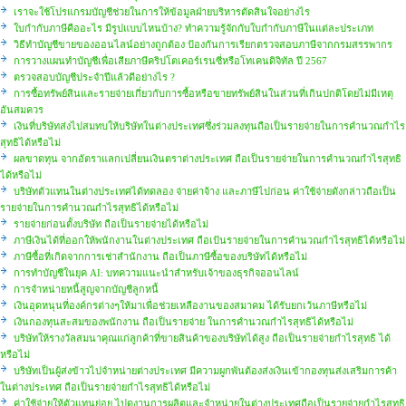
เราจะใช้โปรแกรมบัญชีช่วยในการให้ข้อมูลฝ่ายบริหารตัดสินใจอย่างไร
ใบกำกับภาษีคืออะไร มีรูปแบบไหนบ้าง? ทำความรู้จักกับใบกำกับภาษีในแต่ละประเภท
วิธีทำบัญชีขายของออนไลน์อย่างถูกต้อง ป้องกันการเรียกตรวจสอบภาษีจากกรมสรรพากร
การวางแผนทำบัญชีเพื่อเสียภาษีคริปโตเคอร์เรนซี่หรือโทเคนดิจิทัล ปี 2567
ตรวจสอบบัญชีประจำปีแล้วดีอย่างไร ?
การซื้อทรัพย์สินและรายจ่ายเกี่ยวกับการซื้อหรือขายทรัพย์สินในส่วนที่เกินปกติโดยไม่มีเหตุ
อันสมควร
เงินที่บริษัทส่งไปสมทบให้บริษัทในต่างประเทศซึ่งร่วมลงทุนถือเป็นรายจ่ายในการคำนวณกำไร
สุทธิได้หรือไม่
ผลขาดทุน จากอัตราแลกเปลี่ยนเงินตราต่างประเทศ ถือเป็นรายจ่ายในการคำนวณกำไรสุทธิ
ได้หรือไม่
บริษัทตัวแทนในต่างประเทศได้ทดลอง จ่ายค่าจ้าง และภาษีไปก่อน ค่าใช้จ่ายดังกล่าวถือเป็น
รายจ่ายในการคำนวณกำไรสุทธิได้หรือไม่
รายจ่ายก่อนตั้งบริษัท ถือเป็นรายจ่ายได้หรือไม่
ภาษีเงินได้ที่ออกให้พนักงานในต่างประเทศ ถือเป้นรายจ่ายในการคำนวณกำไรสุทธิได้หรือไม่
ภาษีซื้อที่เกิดจากการเช่าสำนักงาน ถือเป็นภาษีซื้อของบริษัทได้หรือไม่
การทำบัญชีในยุค AI: บทความแนะนำสำหรับเจ้าของธุรกิจออนไลน์
การจำหน่ายหนี้สูญจากบัญชีลูกหนี้
เงินอุดหนุนที่องค์กรต่างๆให้มาเพื่อช่วยเหลืองานของสมาคม ได้รับยกเว้นภาษีหรือไม่
เงินกองทุนสะสมของพนักงาน ถือเป็นรายจ่าย ในการคำนวณกำไรสุทธิได้หรือไม่
บริษัทให้รางวัลสมนาคุณแก่ลูกค้าที่ขายสินค้าของบริษัทได้สูง ถือเป็นรายจ่ายกำไรสุทธิ ได้
หรือไม่
บริษัทเป็นผู้ส่งข้าวไปจำหน่ายต่างประเทศ มีความผูกพันต้องส่งเงินเข้ากองทุนส่งเสริมการค้า
ในต่างประเทศ ถือเป็นรายจ่ายกำไรสุทธิได้หรือไม่
ค่าใช้จ่ายให้ตัวแทนย่อย ไปดูงานการผลิตและจำหน่ายในต่างประเทศถือเป็นรายจ่ายกำไรสุทธิ