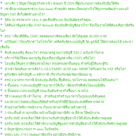
เจาะลึก 5 ปัญหาใหญ่ธุรกิจนำเข้า-ส่งออก ปี 2026 ที่ผู้ประกอบการต้องรับมือให้ทัน
เช่าตึกมาปล่อยเช่าช่วง (Sub-lease) ทำหอพัก จดทะเบียนอย่างไรให้ถูกกรมพัฒน์ฯ และแก้
ปัญหา VAT ที่เก็บผิดทำอย่างไร?
รู้ทัน AI สรรพากร! เจาะ 4 จุดเสี่ยงที่ระบบ จ้องจับผิดธุรกิจคุณ
ได้คืนภาษีมูลค่าเพิ่ม (VAT Refund) ต้องบันทึกบัญชีอย่างไร? ถือเป็นรายได้ที่ต้องเสียภาษีหรือ
ไม่?
สรุป “เที่ยวดีมีคืน 2568” ลดหย่อนภาษีท่องเที่ยว หักได้สูงสุด 30,000 บาท!
แก้ปัญหา "เงินบริจาค" ไม่โปร่งใส! เคล็ดลับจัดระบบบัญชี วัด-มูลนิธิ ให้ตรวจสอบได้ และน่า
เชื่อถือ
สินค้าคงเหลือ คืออะไร? สรุปมาตรฐานการบัญชี TAS 2 ฉบับเข้าใจง่าย
บริการวิจัยให้หน่วยงานรัฐ ต้องเสียภาษีมูลค่าเพิ่ม (VAT) หรือไม่?
โอนหุ้นให้บุตร ภาษีต้องจ่ายไหม? สรุปครบทุกขั้นตอน สำหรับผู้ให้และผู้รับ
นำเข้าวัตถุดิบอาหารสัตว์ L-GLUTAMIC ACID และ SHMP ได้รับยกเว้น VAT หรือไม่?
ดูกันชัดๆ หลักบัญชี vs หลักภาษี เกี่ยวกับเงินชดเชยเกษียณอายุ
สรุป 4 มาตรการภาษี นักสะสม-ศิลปิน ซื้อศิลปะ-รถโบราณ ลดหย่อนได้ถึงแสน!!!
4 ขั้นตอน วางระบบบัญชีร้านอาหารให้เป๊ะ! เพื่อธุรกิจที่เติบโตแบบยั่งยืน
8 ขั้นตอนวางระบบบัญชี ก่อนเริ่มต้นทำธุรกิจซื้อมา–ขายไป
วิธีวางแผนภาษี เข้าใจง่าย…สำหรับธุรกิจร้านอาหารในรูปแบบนิติบุคคล
แนวทางการจดทะเบียนบริษัทสำหรับธุรกิจที่มีวัตถุประสงค์ที่หลากหลาย
ตัวอย่างสวัสดิการพนักงาน กับแนวทางภาษีที่นายจ้างควรรู้
3 ประเด็นคำถามกรณีนายจ้างเป็นผู้จ่ายภาษีหัก ณ ที่จ่าย ให้พนักงาน
ธุรกิจ SME ควรเลือกใช้สำนักงานรับทำบัญชีอย่างไรให้ได้ประสิทธิภาพสูงสุด
ธุรกิจ SME ควรเลือกใช้สำนักงานบัญชีดูแลการทำบัญชีอย่างไรให้ได้ประสิทธิภาพสูงสุด
6 ปัญหาผู้ประกอบการ smes ในปัจจุบัน
SMEs และ การวางแผนภาษีธุรกิจ อย่างมีประสิทธิภาพ